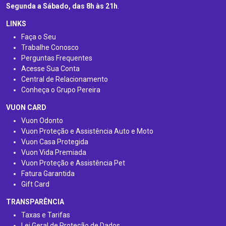
Segunda a Sábado, das 8h às 21h
.
LINKS
Faça o Seu
Trabalhe Conosco
Perguntas Frequentes
Acesse Sua Conta
Central de Relacionamento
Conheça o Grupo Pereira
VUON CARD
Vuon Odonto
Vuon Proteção e Assistência Auto e Moto
Vuon Casa Protegida
Vuon Vida Premiada
Vuon Proteção e Assistência Pet
Fatura Garantida
Gift Card
TRANSPARÊNCIA
Taxas e Tarifas
Lei Geral de Proteção de Dados