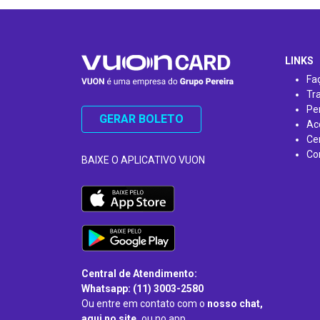
…
LINKS
Fa
Tr
Pe
GERAR BOLETO
Ac
Ce
Co
BAIXE O APLICATIVO VUON
Central de Atendimento:
Whatsapp: (11) 3003-2580
Ou entre em contato com o
nosso chat,
aqui no site,
ou no app.