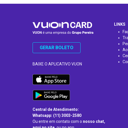
…
LINKS
Fa
Tr
Pe
GERAR BOLETO
Ac
Ce
Co
BAIXE O APLICATIVO VUON
Central de Atendimento:
Whatsapp: (11) 3003-2580
Ou entre em contato com o
nosso chat,
aqui no site,
ou no app.