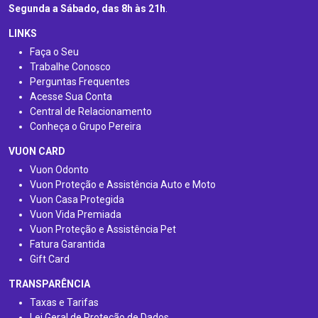
Segunda a Sábado, das 8h às 21h
.
LINKS
Faça o Seu
Trabalhe Conosco
Perguntas Frequentes
Acesse Sua Conta
Central de Relacionamento
Conheça o Grupo Pereira
VUON CARD
Vuon Odonto
Vuon Proteção e Assistência Auto e Moto
Vuon Casa Protegida
Vuon Vida Premiada
Vuon Proteção e Assistência Pet
Fatura Garantida
Gift Card
TRANSPARÊNCIA
Taxas e Tarifas
Lei Geral de Proteção de Dados