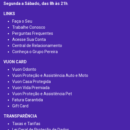
Segunda a Sábado, das 8h às 21h
.
LINKS
Faça o Seu
Trabalhe Conosco
Perguntas Frequentes
Acesse Sua Conta
Central de Relacionamento
Conheça o Grupo Pereira
VUON CARD
Vuon Odonto
Vuon Proteção e Assistência Auto e Moto
Vuon Casa Protegida
Vuon Vida Premiada
Vuon Proteção e Assistência Pet
Fatura Garantida
Gift Card
TRANSPARÊNCIA
Taxas e Tarifas
Lei Geral de Proteção de Dados