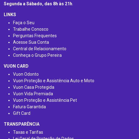
Segunda a Sábado, das 8h às 21h
.
LINKS
Faça o Seu
Trabalhe Conosco
Perguntas Frequentes
Acesse Sua Conta
Central de Relacionamento
Conheça o Grupo Pereira
VUON CARD
Vuon Odonto
Vuon Proteção e Assistência Auto e Moto
Vuon Casa Protegida
Vuon Vida Premiada
Vuon Proteção e Assistência Pet
Fatura Garantida
Gift Card
TRANSPARÊNCIA
Taxas e Tarifas
Lei Geral de Proteção de Dados