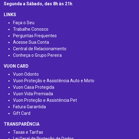
Segunda a Sábado, das 8h às 21h
.
LINKS
Faça o Seu
Trabalhe Conosco
Perguntas Frequentes
Acesse Sua Conta
Central de Relacionamento
Conheça o Grupo Pereira
VUON CARD
Vuon Odonto
Vuon Proteção e Assistência Auto e Moto
Vuon Casa Protegida
Vuon Vida Premiada
Vuon Proteção e Assistência Pet
Fatura Garantida
Gift Card
TRANSPARÊNCIA
Taxas e Tarifas
Lei Geral de Proteção de Dados