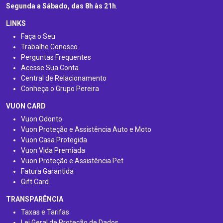
Segunda a Sábado, das 8h às 21h
.
LINKS
Faça o Seu
Trabalhe Conosco
Perguntas Frequentes
Acesse Sua Conta
Central de Relacionamento
Conheça o Grupo Pereira
VUON CARD
Vuon Odonto
Vuon Proteção e Assistência Auto e Moto
Vuon Casa Protegida
Vuon Vida Premiada
Vuon Proteção e Assistência Pet
Fatura Garantida
Gift Card
TRANSPARÊNCIA
Taxas e Tarifas
Lei Geral de Proteção de Dados