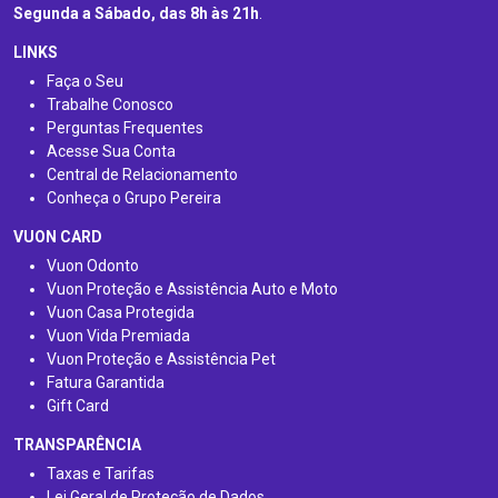
Segunda a Sábado, das 8h às 21h
.
LINKS
Faça o Seu
Trabalhe Conosco
Perguntas Frequentes
Acesse Sua Conta
Central de Relacionamento
Conheça o Grupo Pereira
VUON CARD
Vuon Odonto
Vuon Proteção e Assistência Auto e Moto
Vuon Casa Protegida
Vuon Vida Premiada
Vuon Proteção e Assistência Pet
Fatura Garantida
Gift Card
TRANSPARÊNCIA
Taxas e Tarifas
Lei Geral de Proteção de Dados