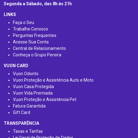
Segunda a Sábado, das 8h às 21h
.
LINKS
Faça o Seu
Trabalhe Conosco
Perguntas Frequentes
Acesse Sua Conta
Central de Relacionamento
Conheça o Grupo Pereira
VUON CARD
Vuon Odonto
Vuon Proteção e Assistência Auto e Moto
Vuon Casa Protegida
Vuon Vida Premiada
Vuon Proteção e Assistência Pet
Fatura Garantida
Gift Card
TRANSPARÊNCIA
Taxas e Tarifas
Lei Geral de Proteção de Dados