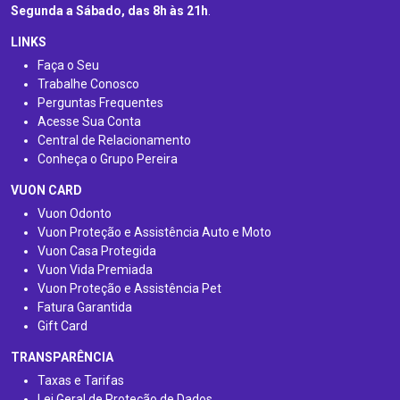
Segunda a Sábado, das 8h às 21h
.
LINKS
Faça o Seu
Trabalhe Conosco
Perguntas Frequentes
Acesse Sua Conta
Central de Relacionamento
Conheça o Grupo Pereira
VUON CARD
Vuon Odonto
Vuon Proteção e Assistência Auto e Moto
Vuon Casa Protegida
Vuon Vida Premiada
Vuon Proteção e Assistência Pet
Fatura Garantida
Gift Card
TRANSPARÊNCIA
Taxas e Tarifas
Lei Geral de Proteção de Dados