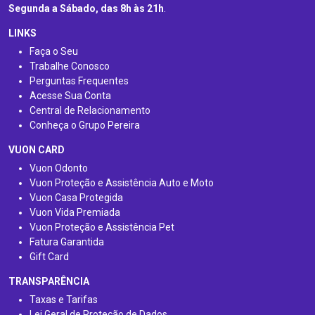
Segunda a Sábado, das 8h às 21h
.
LINKS
Faça o Seu
Trabalhe Conosco
Perguntas Frequentes
Acesse Sua Conta
Central de Relacionamento
Conheça o Grupo Pereira
VUON CARD
Vuon Odonto
Vuon Proteção e Assistência Auto e Moto
Vuon Casa Protegida
Vuon Vida Premiada
Vuon Proteção e Assistência Pet
Fatura Garantida
Gift Card
TRANSPARÊNCIA
Taxas e Tarifas
Lei Geral de Proteção de Dados