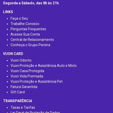
Segunda a Sábado, das 8h às 21h
.
LINKS
Faça o Seu
Trabalhe Conosco
Perguntas Frequentes
Acesse Sua Conta
Central de Relacionamento
Conheça o Grupo Pereira
VUON CARD
Vuon Odonto
Vuon Proteção e Assistência Auto e Moto
Vuon Casa Protegida
Vuon Vida Premiada
Vuon Proteção e Assistência Pet
Fatura Garantida
Gift Card
TRANSPARÊNCIA
Taxas e Tarifas
Lei Geral de Proteção de Dados