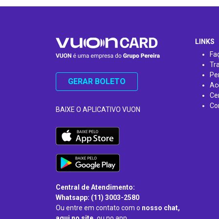
…
LINKS
Fa
Tr
Pe
GERAR BOLETO
Ac
Ce
Co
BAIXE O APLICATIVO VUON
Central de Atendimento:
Whatsapp: (11) 3003-2580
Ou entre em contato com o
nosso chat,
aqui no site,
ou no app.