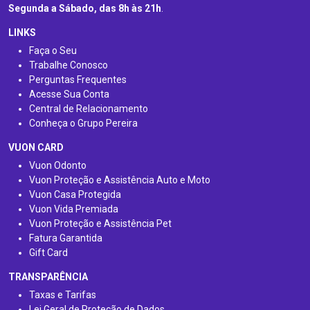
Segunda a Sábado, das 8h às 21h
.
LINKS
Faça o Seu
Trabalhe Conosco
Perguntas Frequentes
Acesse Sua Conta
Central de Relacionamento
Conheça o Grupo Pereira
VUON CARD
Vuon Odonto
Vuon Proteção e Assistência Auto e Moto
Vuon Casa Protegida
Vuon Vida Premiada
Vuon Proteção e Assistência Pet
Fatura Garantida
Gift Card
TRANSPARÊNCIA
Taxas e Tarifas
Lei Geral de Proteção de Dados