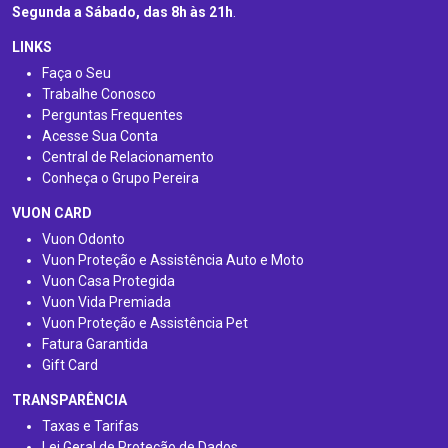
Segunda a Sábado, das 8h às 21h
.
LINKS
Faça o Seu
Trabalhe Conosco
Perguntas Frequentes
Acesse Sua Conta
Central de Relacionamento
Conheça o Grupo Pereira
VUON CARD
Vuon Odonto
Vuon Proteção e Assistência Auto e Moto
Vuon Casa Protegida
Vuon Vida Premiada
Vuon Proteção e Assistência Pet
Fatura Garantida
Gift Card
TRANSPARÊNCIA
Taxas e Tarifas
Lei Geral de Proteção de Dados