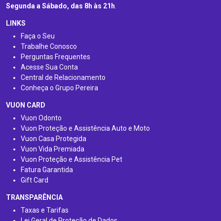
Segunda a Sábado, das 8h às 21h
.
LINKS
Faça o Seu
Trabalhe Conosco
Perguntas Frequentes
Acesse Sua Conta
Central de Relacionamento
Conheça o Grupo Pereira
VUON CARD
Vuon Odonto
Vuon Proteção e Assistência Auto e Moto
Vuon Casa Protegida
Vuon Vida Premiada
Vuon Proteção e Assistência Pet
Fatura Garantida
Gift Card
TRANSPARÊNCIA
Taxas e Tarifas
Lei Geral de Proteção de Dados