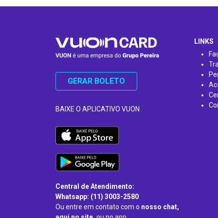
…
LINKS
Fa
Tr
Pe
GERAR BOLETO
Ac
Ce
Co
BAIXE O APLICATIVO VUON
Central de Atendimento:
Whatsapp: (11) 3003-2580
Ou entre em contato com o
nosso chat,
aqui no site,
ou no app.