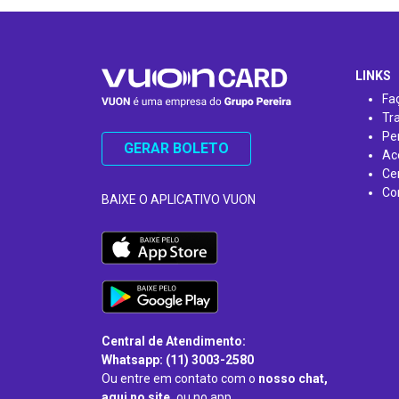
…
LINKS
Fa
Tr
Pe
GERAR BOLETO
Ac
Ce
Co
BAIXE O APLICATIVO VUON
Central de Atendimento:
Whatsapp: (11) 3003-2580
Ou entre em contato com o
nosso chat,
aqui no site,
ou no app.