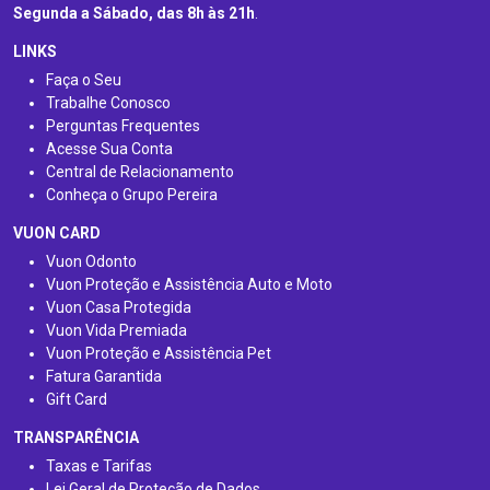
Segunda a Sábado, das 8h às 21h
.
LINKS
Faça o Seu
Trabalhe Conosco
Perguntas Frequentes
Acesse Sua Conta
Central de Relacionamento
Conheça o Grupo Pereira
VUON CARD
Vuon Odonto
Vuon Proteção e Assistência Auto e Moto
Vuon Casa Protegida
Vuon Vida Premiada
Vuon Proteção e Assistência Pet
Fatura Garantida
Gift Card
TRANSPARÊNCIA
Taxas e Tarifas
Lei Geral de Proteção de Dados