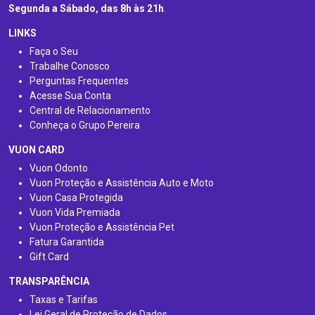
Segunda a Sábado, das 8h às 21h
.
LINKS
Faça o Seu
Trabalhe Conosco
Perguntas Frequentes
Acesse Sua Conta
Central de Relacionamento
Conheça o Grupo Pereira
VUON CARD
Vuon Odonto
Vuon Proteção e Assistência Auto e Moto
Vuon Casa Protegida
Vuon Vida Premiada
Vuon Proteção e Assistência Pet
Fatura Garantida
Gift Card
TRANSPARÊNCIA
Taxas e Tarifas
Lei Geral de Proteção de Dados