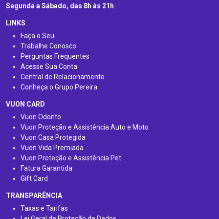
Segunda a Sábado, das 8h às 21h
.
LINKS
Faça o Seu
Trabalhe Conosco
Perguntas Frequentes
Acesse Sua Conta
Central de Relacionamento
Conheça o Grupo Pereira
VUON CARD
Vuon Odonto
Vuon Proteção e Assistência Auto e Moto
Vuon Casa Protegida
Vuon Vida Premiada
Vuon Proteção e Assistência Pet
Fatura Garantida
Gift Card
TRANSPARÊNCIA
Taxas e Tarifas
Lei Geral de Proteção de Dados