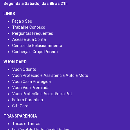
Segunda a Sábado, das 8h às 21h
.
LINKS
Faça o Seu
Trabalhe Conosco
Perguntas Frequentes
Acesse Sua Conta
Central de Relacionamento
Conheça o Grupo Pereira
VUON CARD
Vuon Odonto
Vuon Proteção e Assistência Auto e Moto
Vuon Casa Protegida
Vuon Vida Premiada
Vuon Proteção e Assistência Pet
Fatura Garantida
Gift Card
TRANSPARÊNCIA
Taxas e Tarifas
Lei Geral de Proteção de Dados