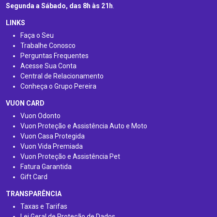
Segunda a Sábado, das 8h às 21h
.
LINKS
Faça o Seu
Trabalhe Conosco
Perguntas Frequentes
Acesse Sua Conta
Central de Relacionamento
Conheça o Grupo Pereira
VUON CARD
Vuon Odonto
Vuon Proteção e Assistência Auto e Moto
Vuon Casa Protegida
Vuon Vida Premiada
Vuon Proteção e Assistência Pet
Fatura Garantida
Gift Card
TRANSPARÊNCIA
Taxas e Tarifas
Lei Geral de Proteção de Dados