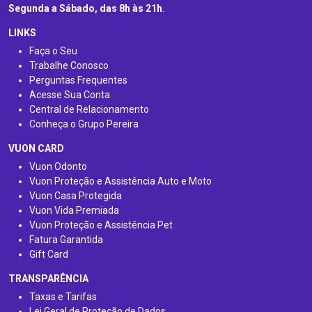
Segunda a Sábado, das 8h às 21h
.
LINKS
Faça o Seu
Trabalhe Conosco
Perguntas Frequentes
Acesse Sua Conta
Central de Relacionamento
Conheça o Grupo Pereira
VUON CARD
Vuon Odonto
Vuon Proteção e Assistência Auto e Moto
Vuon Casa Protegida
Vuon Vida Premiada
Vuon Proteção e Assistência Pet
Fatura Garantida
Gift Card
TRANSPARÊNCIA
Taxas e Tarifas
Lei Geral de Proteção de Dados