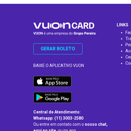
…
LINKS
Fa
Tr
Pe
GERAR BOLETO
Ac
Ce
Co
BAIXE O APLICATIVO VUON
Central de Atendimento:
Whatsapp: (11) 3003-2580
Ou entre em contato com o
nosso chat,
aqui no site,
ou no app.