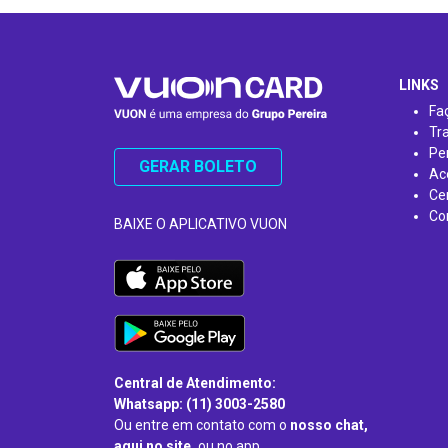
…
LINKS
Fa
Tr
Pe
GERAR BOLETO
Ac
Ce
Co
BAIXE O APLICATIVO VUON
Central de Atendimento:
Whatsapp: (11) 3003-2580
Ou entre em contato com o
nosso chat,
aqui no site,
ou no app.