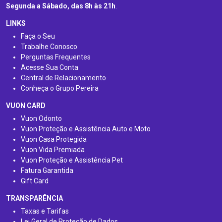
Segunda a Sábado, das 8h às 21h
.
LINKS
Faça o Seu
Trabalhe Conosco
Perguntas Frequentes
Acesse Sua Conta
Central de Relacionamento
Conheça o Grupo Pereira
VUON CARD
Vuon Odonto
Vuon Proteção e Assistência Auto e Moto
Vuon Casa Protegida
Vuon Vida Premiada
Vuon Proteção e Assistência Pet
Fatura Garantida
Gift Card
TRANSPARÊNCIA
Taxas e Tarifas
Lei Geral de Proteção de Dados