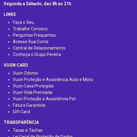
Segunda a Sábado, das 8h às 21h
.
LINKS
Faça o Seu
Trabalhe Conosco
Perguntas Frequentes
Acesse Sua Conta
Central de Relacionamento
Conheça o Grupo Pereira
VUON CARD
Vuon Odonto
Vuon Proteção e Assistência Auto e Moto
Vuon Casa Protegida
Vuon Vida Premiada
Vuon Proteção e Assistência Pet
Fatura Garantida
Gift Card
TRANSPARÊNCIA
Taxas e Tarifas
Lei Geral de Proteção de Dados