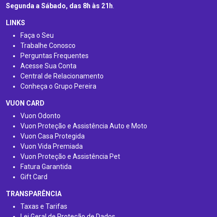
Segunda a Sábado, das 8h às 21h
.
LINKS
Faça o Seu
Trabalhe Conosco
Perguntas Frequentes
Acesse Sua Conta
Central de Relacionamento
Conheça o Grupo Pereira
VUON CARD
Vuon Odonto
Vuon Proteção e Assistência Auto e Moto
Vuon Casa Protegida
Vuon Vida Premiada
Vuon Proteção e Assistência Pet
Fatura Garantida
Gift Card
TRANSPARÊNCIA
Taxas e Tarifas
Lei Geral de Proteção de Dados