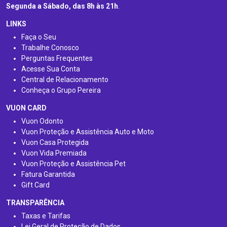
Segunda a Sábado, das 8h às 21h
.
LINKS
Faça o Seu
Trabalhe Conosco
Perguntas Frequentes
Acesse Sua Conta
Central de Relacionamento
Conheça o Grupo Pereira
VUON CARD
Vuon Odonto
Vuon Proteção e Assistência Auto e Moto
Vuon Casa Protegida
Vuon Vida Premiada
Vuon Proteção e Assistência Pet
Fatura Garantida
Gift Card
TRANSPARÊNCIA
Taxas e Tarifas
Lei Geral de Proteção de Dados