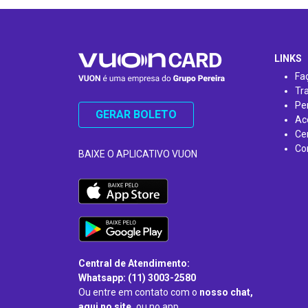
…
LINKS
Fa
Tr
Pe
GERAR BOLETO
Ac
Ce
Co
BAIXE O APLICATIVO VUON
Central de Atendimento:
Whatsapp: (11) 3003-2580
Ou entre em contato com o
nosso chat,
aqui no site,
ou no app.