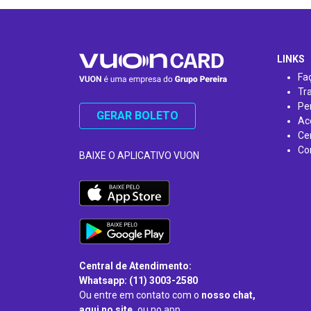
…
LINKS
Fa
Tr
Pe
GERAR BOLETO
Ac
Ce
Co
BAIXE O APLICATIVO VUON
Central de Atendimento:
Whatsapp: (11) 3003-2580
Ou entre em contato com o
nosso chat,
aqui no site,
ou no app.