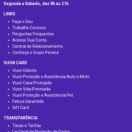
Segunda a Sábado, das 8h às 21h
.
LINKS
Faça o Seu
Trabalhe Conosco
Perguntas Frequentes
Acesse Sua Conta
Central de Relacionamento
Conheça o Grupo Pereira
VUON CARD
Vuon Odonto
Vuon Proteção e Assistência Auto e Moto
Vuon Casa Protegida
Vuon Vida Premiada
Vuon Proteção e Assistência Pet
Fatura Garantida
Gift Card
TRANSPARÊNCIA
Taxas e Tarifas
Lei Geral de Proteção de Dados