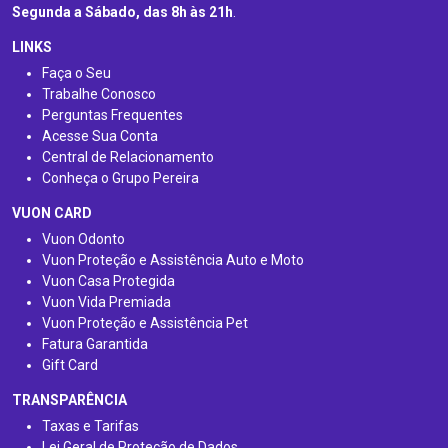
Segunda a Sábado, das 8h às 21h
.
LINKS
Faça o Seu
Trabalhe Conosco
Perguntas Frequentes
Acesse Sua Conta
Central de Relacionamento
Conheça o Grupo Pereira
VUON CARD
Vuon Odonto
Vuon Proteção e Assistência Auto e Moto
Vuon Casa Protegida
Vuon Vida Premiada
Vuon Proteção e Assistência Pet
Fatura Garantida
Gift Card
TRANSPARÊNCIA
Taxas e Tarifas
Lei Geral de Proteção de Dados