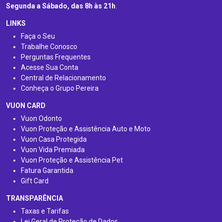
Segunda a Sábado, das 8h às 21h
.
LINKS
Faça o Seu
Trabalhe Conosco
Perguntas Frequentes
Acesse Sua Conta
Central de Relacionamento
Conheça o Grupo Pereira
VUON CARD
Vuon Odonto
Vuon Proteção e Assistência Auto e Moto
Vuon Casa Protegida
Vuon Vida Premiada
Vuon Proteção e Assistência Pet
Fatura Garantida
Gift Card
TRANSPARÊNCIA
Taxas e Tarifas
Lei Geral de Proteção de Dados