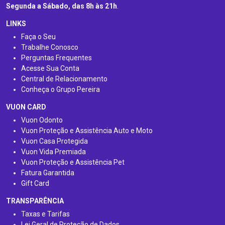
Segunda a Sábado, das 8h às 21h
.
LINKS
Faça o Seu
Trabalhe Conosco
Perguntas Frequentes
Acesse Sua Conta
Central de Relacionamento
Conheça o Grupo Pereira
VUON CARD
Vuon Odonto
Vuon Proteção e Assistência Auto e Moto
Vuon Casa Protegida
Vuon Vida Premiada
Vuon Proteção e Assistência Pet
Fatura Garantida
Gift Card
TRANSPARÊNCIA
Taxas e Tarifas
Lei Geral de Proteção de Dados