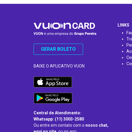
…
LINKS
Fa
Tr
Pe
GERAR BOLETO
Ac
Ce
Co
BAIXE O APLICATIVO VUON
Central de Atendimento:
Whatsapp: (11) 3003-2580
Ou entre em contato com o
nosso chat,
aqui no site,
ou no app.