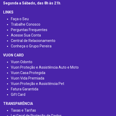
Segunda a Sábado, das 8h às 21h
.
LINKS
Faça o Seu
Trabalhe Conosco
Perguntas Frequentes
Acesse Sua Conta
Central de Relacionamento
Conheça o Grupo Pereira
VUON CARD
Vuon Odonto
Vuon Proteção e Assistência Auto e Moto
Vuon Casa Protegida
Vuon Vida Premiada
Vuon Proteção e Assistência Pet
Fatura Garantida
Gift Card
TRANSPARÊNCIA
Taxas e Tarifas
Lei Geral de Proteção de Dados