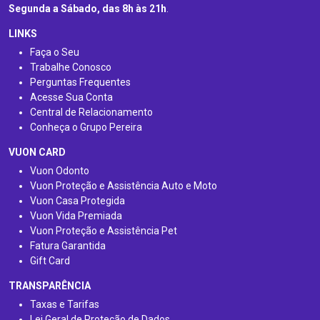
Segunda a Sábado, das 8h às 21h
.
LINKS
Faça o Seu
Trabalhe Conosco
Perguntas Frequentes
Acesse Sua Conta
Central de Relacionamento
Conheça o Grupo Pereira
VUON CARD
Vuon Odonto
Vuon Proteção e Assistência Auto e Moto
Vuon Casa Protegida
Vuon Vida Premiada
Vuon Proteção e Assistência Pet
Fatura Garantida
Gift Card
TRANSPARÊNCIA
Taxas e Tarifas
Lei Geral de Proteção de Dados