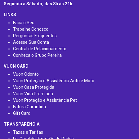
Segunda a Sábado, das 8h às 21h
.
LINKS
Faça o Seu
Trabalhe Conosco
Perguntas Frequentes
Acesse Sua Conta
Central de Relacionamento
Conheça o Grupo Pereira
VUON CARD
Vuon Odonto
Vuon Proteção e Assistência Auto e Moto
Vuon Casa Protegida
Vuon Vida Premiada
Vuon Proteção e Assistência Pet
Fatura Garantida
Gift Card
TRANSPARÊNCIA
Taxas e Tarifas
Lei Geral de Proteção de Dados