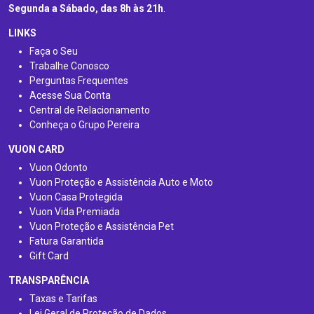
Segunda a Sábado, das 8h às 21h
.
LINKS
Faça o Seu
Trabalhe Conosco
Perguntas Frequentes
Acesse Sua Conta
Central de Relacionamento
Conheça o Grupo Pereira
VUON CARD
Vuon Odonto
Vuon Proteção e Assistência Auto e Moto
Vuon Casa Protegida
Vuon Vida Premiada
Vuon Proteção e Assistência Pet
Fatura Garantida
Gift Card
TRANSPARÊNCIA
Taxas e Tarifas
Lei Geral de Proteção de Dados