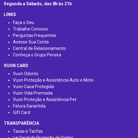
Segunda a Sábado, das 8h às 21h
.
LINKS
Faça o Seu
Trabalhe Conosco
Perguntas Frequentes
Acesse Sua Conta
Central de Relacionamento
Conheça o Grupo Pereira
VUON CARD
Vuon Odonto
Vuon Proteção e Assistência Auto e Moto
Vuon Casa Protegida
Vuon Vida Premiada
Vuon Proteção e Assistência Pet
Fatura Garantida
Gift Card
TRANSPARÊNCIA
Taxas e Tarifas
Lei Geral de Proteção de Dados