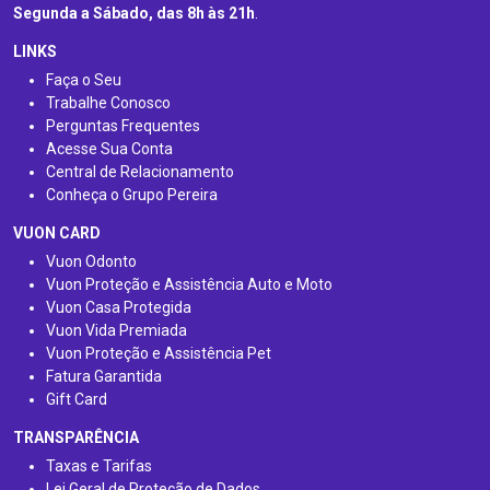
Segunda a Sábado, das 8h às 21h
.
LINKS
Faça o Seu
Trabalhe Conosco
Perguntas Frequentes
Acesse Sua Conta
Central de Relacionamento
Conheça o Grupo Pereira
VUON CARD
Vuon Odonto
Vuon Proteção e Assistência Auto e Moto
Vuon Casa Protegida
Vuon Vida Premiada
Vuon Proteção e Assistência Pet
Fatura Garantida
Gift Card
TRANSPARÊNCIA
Taxas e Tarifas
Lei Geral de Proteção de Dados