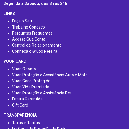
Segunda a Sábado, das 8h às 21h
.
LINKS
Faça o Seu
Trabalhe Conosco
Perguntas Frequentes
Acesse Sua Conta
Central de Relacionamento
Conheça o Grupo Pereira
VUON CARD
Vuon Odonto
Vuon Proteção e Assistência Auto e Moto
Vuon Casa Protegida
Vuon Vida Premiada
Vuon Proteção e Assistência Pet
Fatura Garantida
Gift Card
TRANSPARÊNCIA
Taxas e Tarifas
Lei Geral de Proteção de Dados