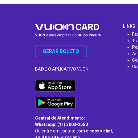
…
LINKS
Fa
Tr
Pe
GERAR BOLETO
Ac
Ce
Co
BAIXE O APLICATIVO VUON
Central de Atendimento:
Whatsapp: (11) 3003-2580
Ou entre em contato com o
nosso chat,
aqui no site,
ou no app.