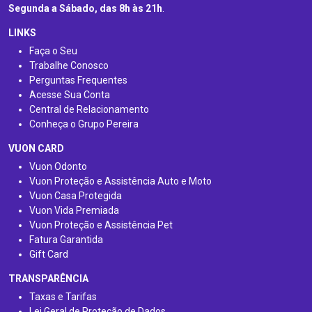
Segunda a Sábado, das 8h às 21h
.
LINKS
Faça o Seu
Trabalhe Conosco
Perguntas Frequentes
Acesse Sua Conta
Central de Relacionamento
Conheça o Grupo Pereira
VUON CARD
Vuon Odonto
Vuon Proteção e Assistência Auto e Moto
Vuon Casa Protegida
Vuon Vida Premiada
Vuon Proteção e Assistência Pet
Fatura Garantida
Gift Card
TRANSPARÊNCIA
Taxas e Tarifas
Lei Geral de Proteção de Dados