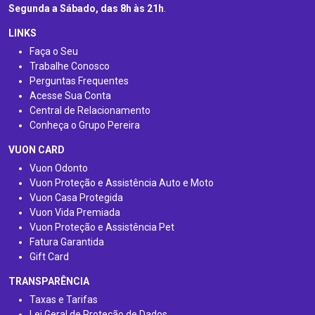
Segunda a Sábado, das 8h às 21h
.
LINKS
Faça o Seu
Trabalhe Conosco
Perguntas Frequentes
Acesse Sua Conta
Central de Relacionamento
Conheça o Grupo Pereira
VUON CARD
Vuon Odonto
Vuon Proteção e Assistência Auto e Moto
Vuon Casa Protegida
Vuon Vida Premiada
Vuon Proteção e Assistência Pet
Fatura Garantida
Gift Card
TRANSPARÊNCIA
Taxas e Tarifas
Lei Geral de Proteção de Dados