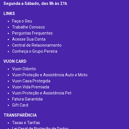
Segunda a Sábado, das 8h às 21h
.
LINKS
Faça o Seu
Trabalhe Conosco
Perguntas Frequentes
Acesse Sua Conta
Central de Relacionamento
Conheça o Grupo Pereira
VUON CARD
Vuon Odonto
Vuon Proteção e Assistência Auto e Moto
Vuon Casa Protegida
Vuon Vida Premiada
Vuon Proteção e Assistência Pet
Fatura Garantida
Gift Card
TRANSPARÊNCIA
Taxas e Tarifas
Lei Geral de Proteção de Dados