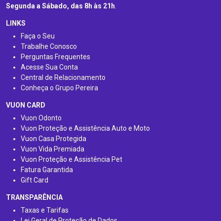
Segunda a Sábado, das 8h às 21h
.
LINKS
Faça o Seu
Trabalhe Conosco
Perguntas Frequentes
Acesse Sua Conta
Central de Relacionamento
Conheça o Grupo Pereira
VUON CARD
Vuon Odonto
Vuon Proteção e Assistência Auto e Moto
Vuon Casa Protegida
Vuon Vida Premiada
Vuon Proteção e Assistência Pet
Fatura Garantida
Gift Card
TRANSPARÊNCIA
Taxas e Tarifas
Lei Geral de Proteção de Dados